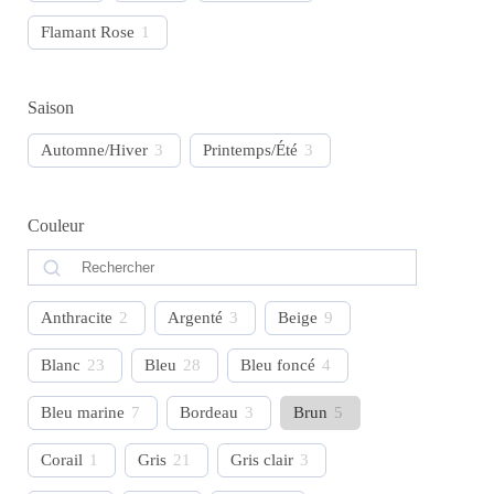
Flamant Rose
1
Saison
Automne/Hiver
3
Printemps/Été
3
Couleur
Anthracite
2
Argenté
3
Beige
9
Blanc
23
Bleu
28
Bleu foncé
4
Bleu marine
7
Bordeau
3
Brun
5
Corail
1
Gris
21
Gris clair
3