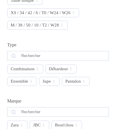
Taille unique
1
XS / 34 / 42 / 6 / T0 / W24 / W26
1
M / 38 / 50 / 10 / T2 / W28
1
Type
Combinaison
1
Débardeur
1
Ensemble
1
Jupe
1
Pantalon
1
Marque
Zara
1
JBC
1
Bout'chou
1