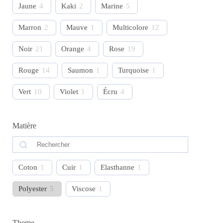
Jaune
4
Kaki
2
Marine
5
Marron
2
Mauve
1
Multicolore
12
Noir
21
Orange
4
Rose
19
Rouge
14
Saumon
1
Turquoise
1
Vert
10
Violet
1
Écru
4
Matière
Coton
1
Cuir
1
Elasthanne
1
Polyester
5
Viscose
1
Theme