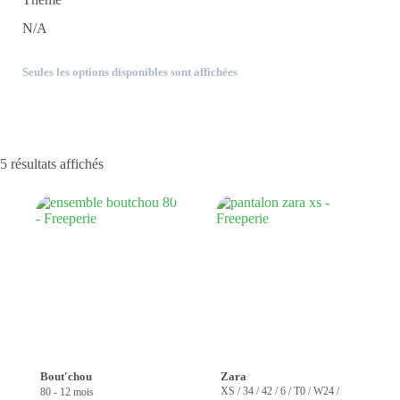
N/A
Seules les options disponibles sont affichées
Trié
5 résultats affichés
du
plus
récent
au
plus
ancien
Bout'chou
Zara
XS / 34 / 42 / 6 / T0 / W24 /
80 - 12 mois