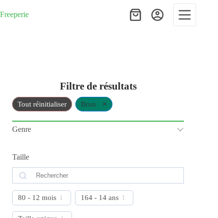
Passer
au
Freeperie
Panier
contenu
d’achat
Filtre de résultats
×
Tout réinitialiser
Brun
Genre
Taille
80 - 12 mois
1
164 - 14 ans
1